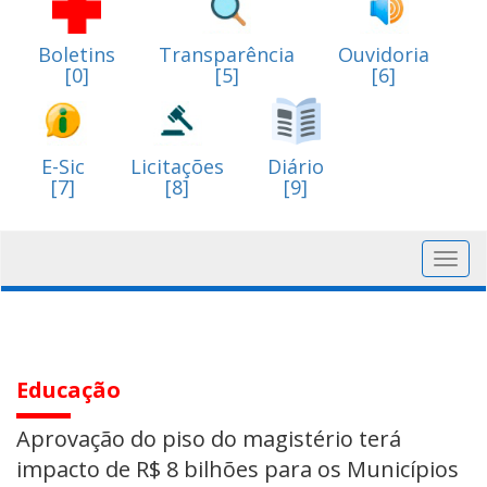
Boletins
Transparência
Ouvidoria
[0]
[5]
[6]
E-Sic
Licitações
Diário
[7]
[8]
[9]
Toggl
navig
Educação
Aprovação do piso do magistério terá
impacto de R$ 8 bilhões para os Municípios