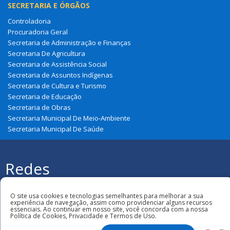
SECRETARIA E ÓRGÃOS
Controladoria
Procuradoria Geral
Secretaria de Administração e Finanças
Secretaria De Agricultura
Secretaria de Assistência Social
Secretaria de Assuntos Indígenas
Secretaria de Cultura e Turismo
Secretaria de Educação
Secretaria de Obras
Secretaria Municipal De Meio-Ambiente
Secretaria Municipal De Saúde
Redes
Sociais
Todos os direitos reservados à Prefeitura
Municipal de Fernando Falcão
O site usa cookies e tecnologias semelhantes para melhorar a sua
experiência de navegação, assim como providenciar alguns recursos
essenciais. Ao continuar em nosso site, você concorda com a nossa
Política de Cookies, Privacidade e Termos de Uso.