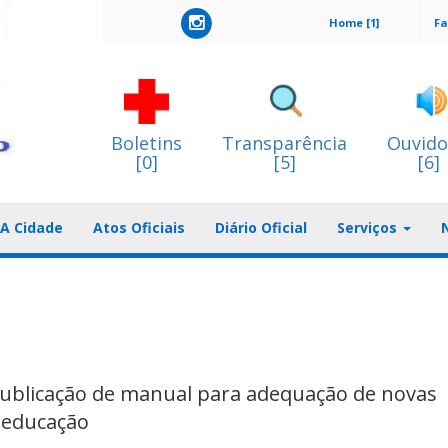
Home [1]
Fa
Boletins
Transparência
Ouvido
[0]
[5]
[6]
A Cidade
Atos Oficiais
Diário Oficial
Serviços
ublicação de manual para adequação de novas
 educação