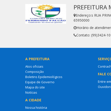
PREFEITURA 
Endereço:s RUA PRIN
65950000
Horário de atendimen
Contato: (99)3424-10
A PREFEITURA
SERVIÇ
Atos oficiais
Contrac
Composição
FALE C
Boletins Epidemiológicos
Entre em
Equipe de Governo
Ouvidori
Mapa do site
Notícias
A CIDADE
Nossa história