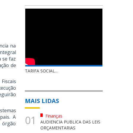
ncia na
ntegral
a se faz
ação de
TARIFA SOCIAL...
Fiscais
xecução
eguirão
MAIS LIDAS
istemas
Finanças
01
pais. A
AUDIENCIA PUBLICA DAS LEIS
o órgão
ORÇAMENTARIAS