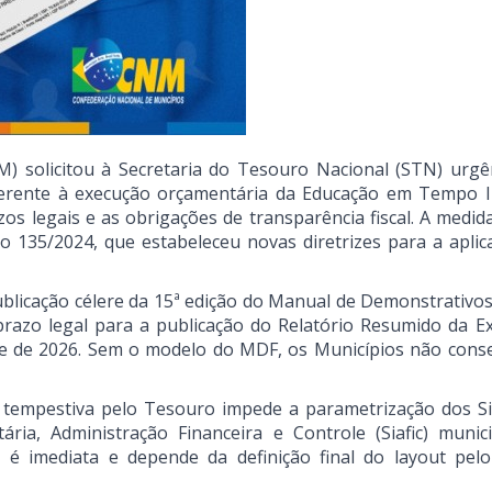
) solicitou à Secretaria do Tesouro Nacional (STN) urgê
ferente à execução orçamentária da Educação em Tempo I
os legais e as obrigações de transparência fiscal. A medid
o 135/2024, que estabeleceu novas diretrizes para a aplic
ublicação célere da 15ª edição do Manual de Demonstrativos 
razo legal para a publicação do Relatório Resumido da E
re de 2026. Sem o modelo do MDF, os Municípios não cons
 tempestiva pelo Tesouro impede a parametrização dos S
ia, Administração Financeira e Controle (Siafic) munici
 é imediata e depende da definição final do layout pel