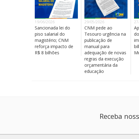
19/06/2026
29/05/2026
27
Sancionada lei do
CNM pede ao
Ap
piso salarial do
Tesouro urgência na
do
magistério; CNM
publicação de
im
reforça impacto de
manual para
bi
R$ 8 bilhões
adequação de novas
Mu
regras da execução
orçamentária da
educação
Receba noss