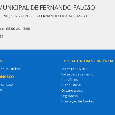
MUNICIPAL DE FERNANDO FALCãO
CIPAL, S/N \ CENTRO \ FERNANDO FALCÃO - MA \ CEP:
to: 08:00 às 13:00
11
OS
PORTAL DA TRANSPARÊNCIA
heque On-line
Lei nº 12.527/2011
Folha de pagamento
ONOSCO
Convênios
 contato
Diário Oficial
a
Organograma
Legislação
Prestação de Contas