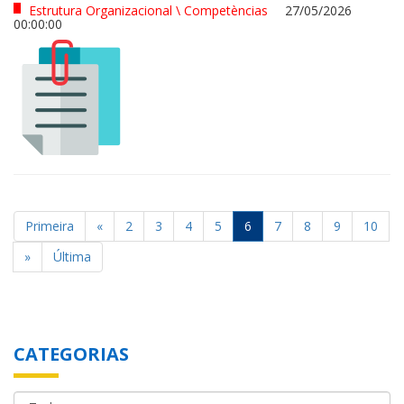
Estrutura Organizacional \ Competèncias
27/05/2026
00:00:00
Primeira
«
2
3
4
5
6
7
8
9
10
»
Última
CATEGORIAS