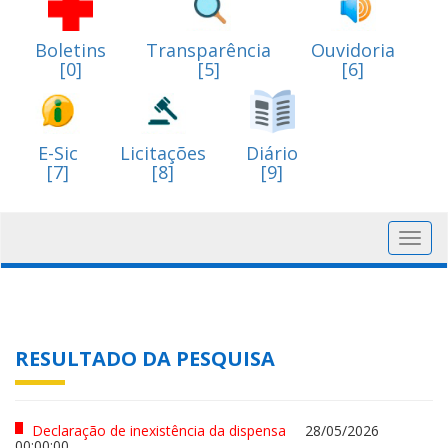
Boletins
Transparência
Ouvidoria
[0]
[5]
[6]
E-Sic
Licitações
Diário
[7]
[8]
[9]
Toggl
navig
RESULTADO DA PESQUISA
Declaração de inexistência da dispensa
28/05/2026
00:00:00