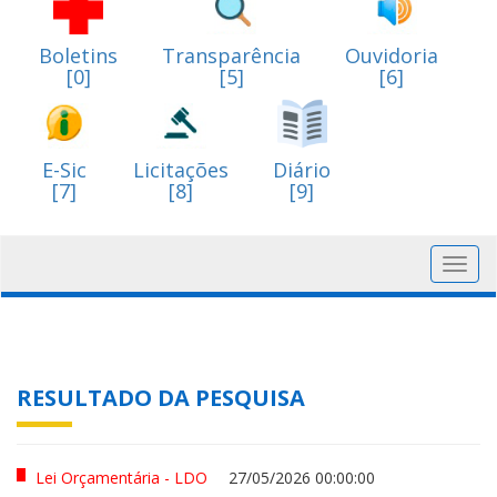
Boletins
Transparência
Ouvidoria
[0]
[5]
[6]
E-Sic
Licitações
Diário
[7]
[8]
[9]
Toggl
navig
RESULTADO DA PESQUISA
Lei Orçamentária - LDO
27/05/2026 00:00:00