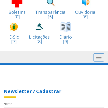
Boletins
Transparência
Ouvidoria
[0]
[5]
[6]
E-Sic
Licitações
Diário
[7]
[8]
[9]
Toggl
navig
Newsletter / Cadastrar
Nome