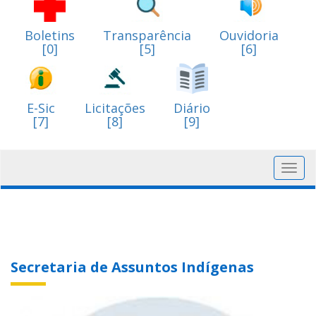
Boletins
Transparência
Ouvidoria
[0]
[5]
[6]
E-Sic
Licitações
Diário
[7]
[8]
[9]
Toggl
navig
Secretaria de Assuntos Indígenas