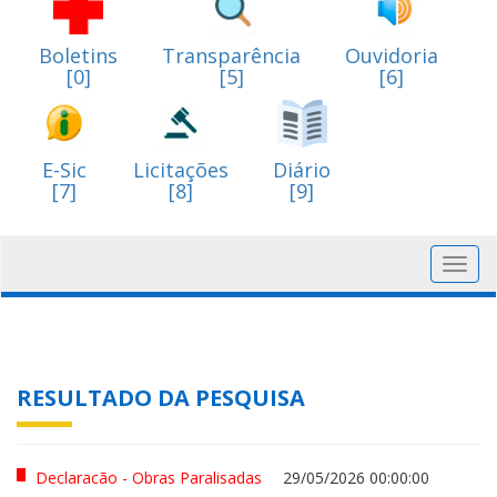
Boletins
Transparência
Ouvidoria
[0]
[5]
[6]
E-Sic
Licitações
Diário
[7]
[8]
[9]
Toggl
navig
RESULTADO DA PESQUISA
Declaracão - Obras Paralisadas
29/05/2026 00:00:00