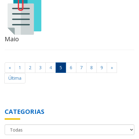
Maio
«
1
2
3
4
5
6
7
8
9
»
Última
CATEGORIAS